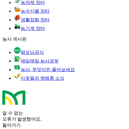
농자재 장터
농수산물 장터
생활잡화 장터
농기계 장터
농사 게시판
팜모닝공식
매일매일 농사공부
농사, 무엇이든 물어보세요
이웃들의 병해충 소식
알 수 없는
오류가 발생했어요.
돌아가기