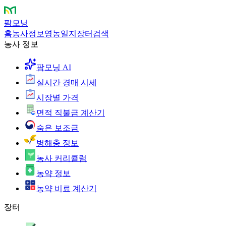
팜모닝
홈
농사정보
영농일지
장터
검색
농사 정보
팜모닝 AI
실시간 경매 시세
시장별 가격
면적 직불금 계산기
숨은 보조금
병해충 정보
농사 커리큘럼
농약 정보
농약 비료 계산기
장터