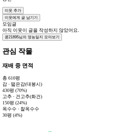
이웃 추가
이웃에게 글 남기기
모임글
아직 이웃이 글을 작성하지 않았어요.
콩21895님의 영농일지 모아보기
관심 작물
재배 중 면적
총 610평
감 · 떫은감(대봉시)
430평
(70%)
고추 · 건고추(화건)
150평
(24%)
옥수수 · 찰옥수수
30평
(4%)