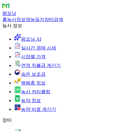
팜모닝
홈
농사정보
영농일지
장터
검색
농사 정보
팜모닝 AI
실시간 경매 시세
시장별 가격
면적 직불금 계산기
숨은 보조금
병해충 정보
농사 커리큘럼
농약 정보
농약 비료 계산기
장터