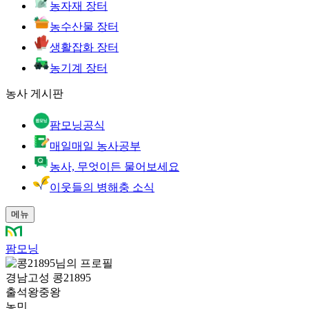
농자재 장터
농수산물 장터
생활잡화 장터
농기계 장터
농사 게시판
팜모닝공식
매일매일 농사공부
농사, 무엇이든 물어보세요
이웃들의 병해충 소식
메뉴
팜모닝
경남고성 콩21895
출석왕중왕
농민