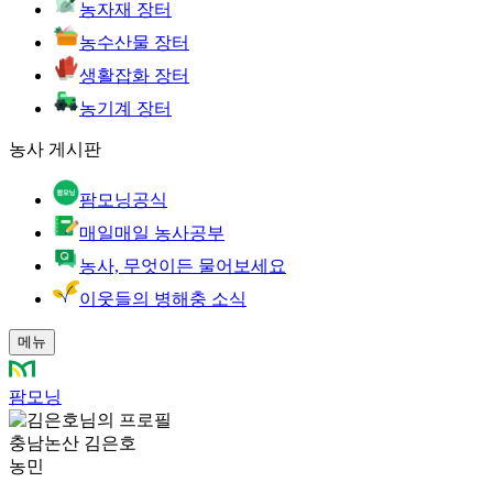
농자재 장터
농수산물 장터
생활잡화 장터
농기계 장터
농사 게시판
팜모닝공식
매일매일 농사공부
농사, 무엇이든 물어보세요
이웃들의 병해충 소식
메뉴
팜모닝
충남논산 김은호
농민