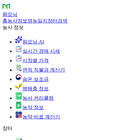
팜모닝
홈
농사정보
영농일지
장터
검색
농사 정보
팜모닝 AI
실시간 경매 시세
시장별 가격
면적 직불금 계산기
숨은 보조금
병해충 정보
농사 커리큘럼
농약 정보
농약 비료 계산기
장터