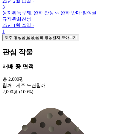
25년 2월 11일
·
3
농지취득규제, 완화 찬성 vs 완화 반대
·
참여글
규제완화찬성
25년 1월 25일
·
1
제주 홍성심(남성)님의 영농일지 모아보기
관심 작물
재배 중 면적
총 2,000평
참깨 · 제주 노란참깨
2,000평
(100%)