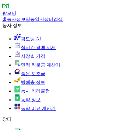
팜모닝
홈
농사정보
영농일지
장터
검색
농사 정보
팜모닝 AI
실시간 경매 시세
시장별 가격
면적 직불금 계산기
숨은 보조금
병해충 정보
농사 커리큘럼
농약 정보
농약 비료 계산기
장터