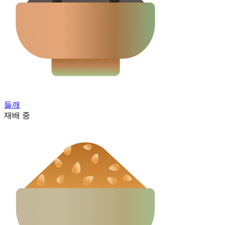
들깨
재배 중