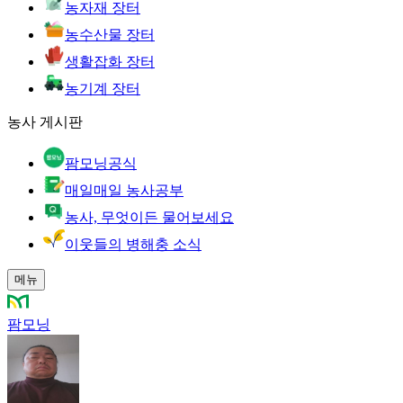
농자재 장터
농수산물 장터
생활잡화 장터
농기계 장터
농사 게시판
팜모닝공식
매일매일 농사공부
농사, 무엇이든 물어보세요
이웃들의 병해충 소식
메뉴
팜모닝