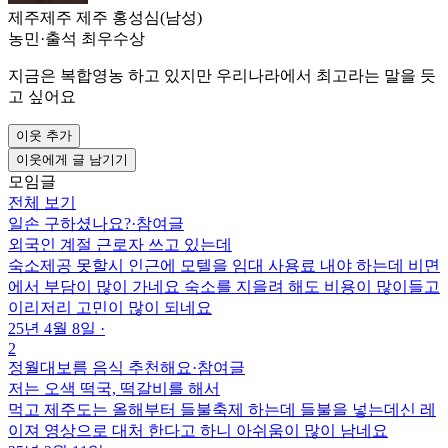
제주제주 제주 홍성심(남성)
농민
·
출석 최우수상
지금은 복합영농 하고 있지만 우리나라에서 최고라는 말을 듯
고 싶어요
이웃 추가
이웃에게 글 남기기
모임글
전체 보기
일손 구하셨나요?
·
참여글
외국인 계절 근로자 쓰고 있는데
숙소제공 못할시 인근에 모텔을 임대 사용료 내야 하는데 비면
에서 부담이 많이 가네요 숙소를 지을려 해도 비용이 많이들고
이리저리 고민이 많이 되네요
25년 4월 8일
·
2
정월대보름 음식 추천해요
·
참여글
저는 오색 떡국, 떡갈비를 해서
먹고 제주도는 올해부터 들불축제 하는데 들불을 넣는데신 레
이져 영상으로 대처 한다고 하니 아쉬움이 많이 남네요