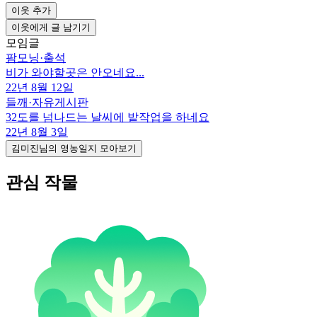
이웃 추가
이웃에게 글 남기기
모임글
팜모닝
·
출석
비가 와야할곳은 안오네요...
22년 8월 12일
들깨
·
자유게시판
32도를 넘나드는 날씨에 밭작업을 하네요
22년 8월 3일
김미진님의 영농일지 모아보기
관심 작물