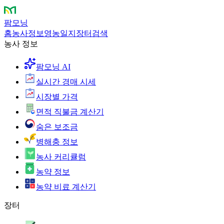
팜모닝
홈
농사정보
영농일지
장터
검색
농사 정보
팜모닝 AI
실시간 경매 시세
시장별 가격
면적 직불금 계산기
숨은 보조금
병해충 정보
농사 커리큘럼
농약 정보
농약 비료 계산기
장터