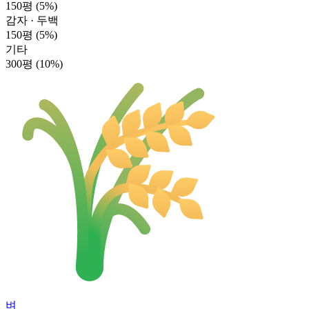
150평
(5%)
감자 · 두백
150평
(5%)
기타
300평
(10%)
벼