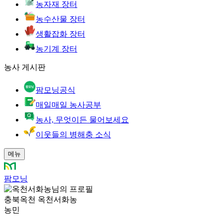
농자재 장터
농수산물 장터
생활잡화 장터
농기계 장터
농사 게시판
팜모닝공식
매일매일 농사공부
농사, 무엇이든 물어보세요
이웃들의 병해충 소식
메뉴
팜모닝
충북옥천 옥천서화농
농민