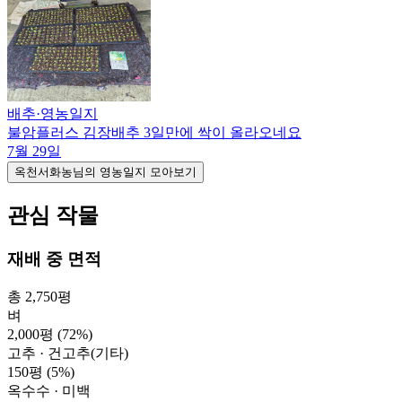
배추
·
영농일지
불암플러스 김장배추 3일만에 싹이 올라오네요
7월 29일
옥천서화농님의 영농일지 모아보기
관심 작물
재배 중 면적
총 2,750평
벼
2,000평
(72%)
고추 · 건고추(기타)
150평
(5%)
옥수수 · 미백