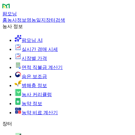
팜모닝
홈
농사정보
영농일지
장터
검색
농사 정보
팜모닝 AI
실시간 경매 시세
시장별 가격
면적 직불금 계산기
숨은 보조금
병해충 정보
농사 커리큘럼
농약 정보
농약 비료 계산기
장터