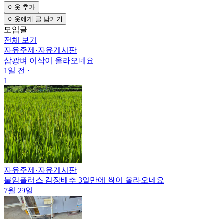
이웃 추가
이웃에게 글 남기기
모임글
전체 보기
자유주제
·
자유게시판
삼광벼 이삭이 올라오네요
1일 전
·
1
자유주제
·
자유게시판
불암플러스 김장배추 3일만에 싹이 올라오네요
7월 29일