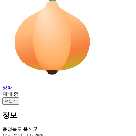
양파
재배 중
더보기
정보
충청북도 옥천군
10 ~ 20년 미만
경력