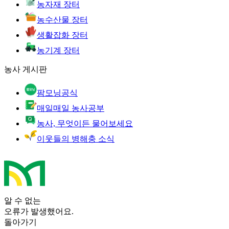
농자재 장터
농수산물 장터
생활잡화 장터
농기계 장터
농사 게시판
팜모닝공식
매일매일 농사공부
농사, 무엇이든 물어보세요
이웃들의 병해충 소식
알 수 없는
오류가 발생했어요.
돌아가기