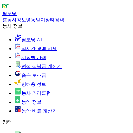
팜모닝
홈
농사정보
영농일지
장터
검색
농사 정보
팜모닝 AI
실시간 경매 시세
시장별 가격
면적 직불금 계산기
숨은 보조금
병해충 정보
농사 커리큘럼
농약 정보
농약 비료 계산기
장터