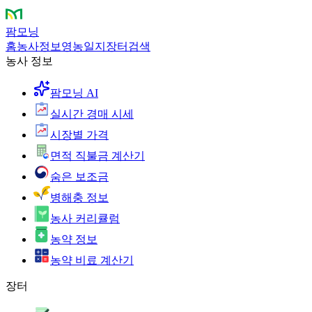
팜모닝
홈
농사정보
영농일지
장터
검색
농사 정보
팜모닝 AI
실시간 경매 시세
시장별 가격
면적 직불금 계산기
숨은 보조금
병해충 정보
농사 커리큘럼
농약 정보
농약 비료 계산기
장터