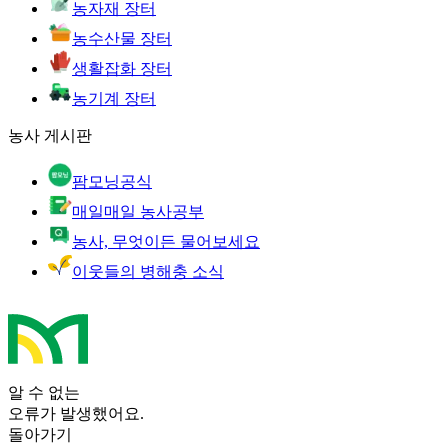
농자재 장터
농수산물 장터
생활잡화 장터
농기계 장터
농사 게시판
팜모닝공식
매일매일 농사공부
농사, 무엇이든 물어보세요
이웃들의 병해충 소식
알 수 없는
오류가 발생했어요.
돌아가기