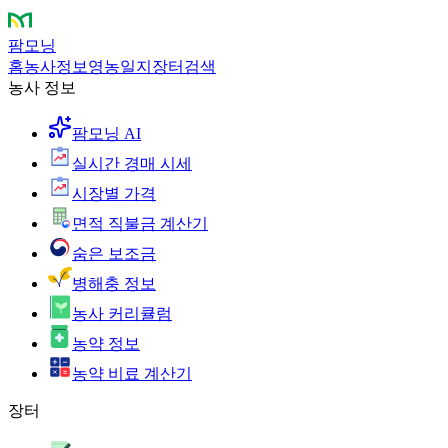
팜모닝
홈
농사정보
영농일지
장터
검색
농사 정보
팜모닝 AI
실시간 경매 시세
시장별 가격
면적 직불금 계산기
숨은 보조금
병해충 정보
농사 커리큘럼
농약 정보
농약 비료 계산기
장터