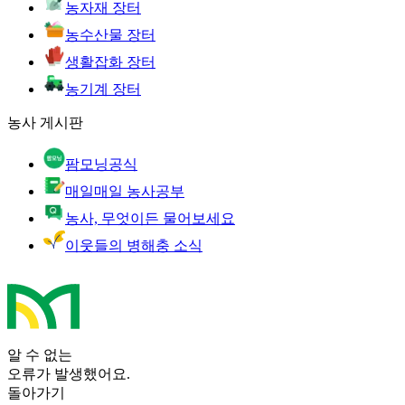
농자재 장터
농수산물 장터
생활잡화 장터
농기계 장터
농사 게시판
팜모닝공식
매일매일 농사공부
농사, 무엇이든 물어보세요
이웃들의 병해충 소식
알 수 없는
오류가 발생했어요.
돌아가기