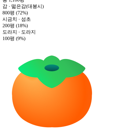
감 · 떫은감(대봉시)
800평
(72%)
시금치 · 섬초
200평
(18%)
도라지 · 도라지
100평
(9%)