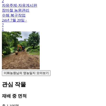
2
자유주제
·
자유게시판
장마철 농원관리
수해 복구작업
24년 7월 20일
·
7
1
이화농원님의 영농일지 모아보기
관심 작물
재배 중 면적
총 1,100평