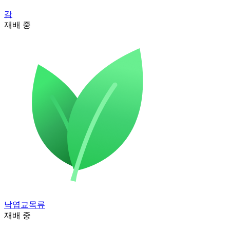
감
재배 중
낙엽교목류
재배 중