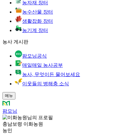
농자재 장터
농수산물 장터
생활잡화 장터
농기계 장터
농사 게시판
팜모닝공식
매일매일 농사공부
농사, 무엇이든 물어보세요
이웃들의 병해충 소식
메뉴
팜모닝
충남보령 이화농원
농민