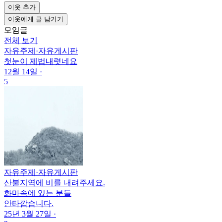
이웃 추가
이웃에게 글 남기기
모임글
전체 보기
자유주제
·
자유게시판
첫눈이 제법내렷네요
12월 14일
·
5
자유주제
·
자유게시판
산불지역에 비를 내려주세요.
화마속에 있는 분들
안타깝습니다.
25년 3월 27일
·