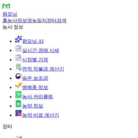
팜모닝
홈
농사정보
영농일지
장터
검색
농사 정보
팜모닝 AI
실시간 경매 시세
시장별 가격
면적 직불금 계산기
숨은 보조금
병해충 정보
농사 커리큘럼
농약 정보
농약 비료 계산기
장터