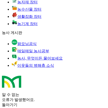
농자재 장터
농수산물 장터
생활잡화 장터
농기계 장터
농사 게시판
팜모닝공식
매일매일 농사공부
농사, 무엇이든 물어보세요
이웃들의 병해충 소식
알 수 없는
오류가 발생했어요.
돌아가기