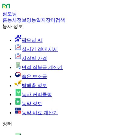
팜모닝
홈
농사정보
영농일지
장터
검색
농사 정보
팜모닝 AI
실시간 경매 시세
시장별 가격
면적 직불금 계산기
숨은 보조금
병해충 정보
농사 커리큘럼
농약 정보
농약 비료 계산기
장터