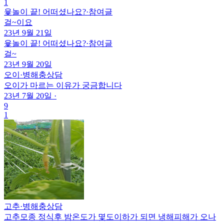
1
윷놀이 끝! 어떠셨나요?
·
참여글
걸~이요
23년 9월 21일
윷놀이 끝! 어떠셨나요?
·
참여글
걸~
23년 9월 20일
오이
·
병해충상담
오이가 마르는 이유가 궁금합니다
23년 7월 20일
·
9
1
고추
·
병해충상담
고추모종 정식후 밤온도가 몇도이하가 되면 냉해피해가 오나