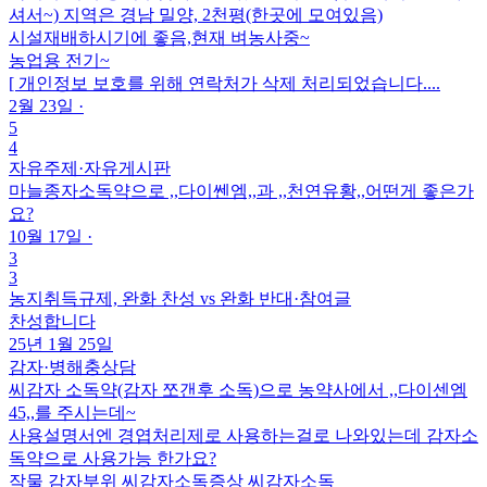
셔서~) 지역은 경남 밀양, 2천평(한곳에 모여있음)
시설재배하시기에 좋음,현재 벼농사중~
농업용 전기~
[ 개인정보 보호를 위해 연락처가 삭제 처리되었습니다....
2월 23일
·
5
4
자유주제
·
자유게시판
마늘종자소독약으로 ,,다이쎈엠,,과 ,,천연유황,,어떤게 좋은가
요?
10월 17일
·
3
3
농지취득규제, 완화 찬성 vs 완화 반대
·
참여글
찬성합니다
25년 1월 25일
감자
·
병해충상담
씨감자 소독약(감자 쪼갠후 소독)으로 농약사에서 ,,다이센엠
45,,를 주시는데~
사용설명서엔 경엽처리제로 사용하는걸로 나와있는데 감자소
독약으로 사용가능 한가요?
작물
감자
부위
씨감자소독
증상
씨감자소독