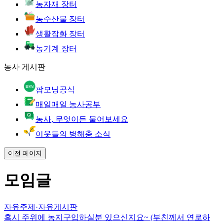
농자재 장터
농수산물 장터
생활잡화 장터
농기계 장터
농사 게시판
팜모닝공식
매일매일 농사공부
농사, 무엇이든 물어보세요
이웃들의 병해충 소식
이전 페이지
모임글
자유주제
·
자유게시판
혹시 주위에 농지구입하실분 있으신지요~ (부친께서 연로하