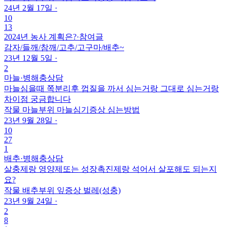
24년 2월 17일
·
10
13
2024년 농사 계획은?
·
참여글
감자/들깨/참깨/고추/고구마/배추~
23년 12월 5일
·
2
마늘
·
병해충상담
마늘심을때 쪽분리후 껍질을 까서 심는거랑 그대로 심는거랑
차이점 궁금합니다
작물
마늘
부위
마늘심기
증상
심는방법
23년 9월 28일
·
10
27
1
배추
·
병해충상담
살충제랑 영양제또는 성장촉진제랑 석어서 살포해도 되는지
요?
작물
배추
부위
잎
증상
벌레(성충)
23년 9월 24일
·
2
8