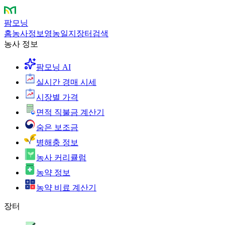
팜모닝
홈
농사정보
영농일지
장터
검색
농사 정보
팜모닝 AI
실시간 경매 시세
시장별 가격
면적 직불금 계산기
숨은 보조금
병해충 정보
농사 커리큘럼
농약 정보
농약 비료 계산기
장터