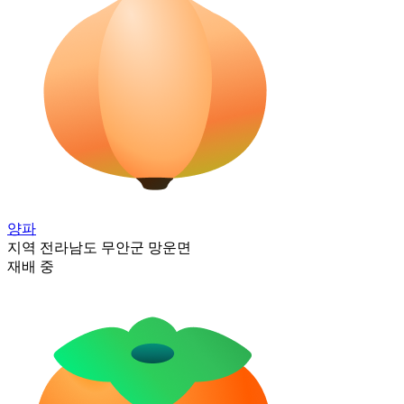
양파
지역
전라남도 무안군 망운면
재배 중