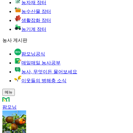
농자재 장터
농수산물 장터
생활잡화 장터
농기계 장터
농사 게시판
팜모닝공식
매일매일 농사공부
농사, 무엇이든 물어보세요
이웃들의 병해충 소식
메뉴
팜모닝