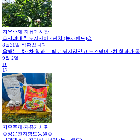
자유주제
·
자유게시판
♤사과대추 노지재배 4년차 (농사밴드)♤
8월31일 작황입니다
올해는 1차2차 착과는 별로 되지않았고 느즈막이 3차 착과가 좀
9월 2일
·
16
17
자유주제
·
자유게시판
♤망운천지향토농원♤