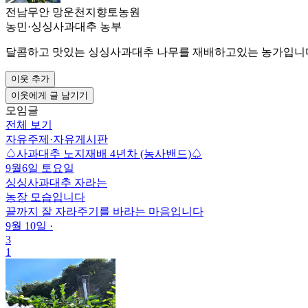
전남무안 망운천지향토농원
농민
·
싱싱사과대추 농부
달콤하고 맛있는 싱싱사과대추 나무를 재배하고있는 농가입니다
이웃 추가
이웃에게 글 남기기
모임글
전체 보기
자유주제
·
자유게시판
♤사과대추 노지재배 4년차 (농사밴드)♤
9월6일 토요일
싱싱사과대추 자라는
농장 모습입니다
끝까지 잘 자라주기를 바라는 마음입니다
9월 10일
·
3
1