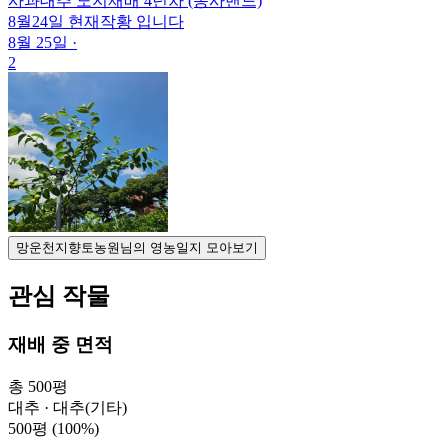
사과대추 노지재배 4년차 (농사밴드)
8월24일 현재작황 입니다
8월 25일
·
2
망운천지향토농원님의 영농일지 모아보기
관심 작물
재배 중 면적
총 500평
대추 · 대추(기타)
500평
(100%)