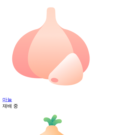
마늘
재배 중