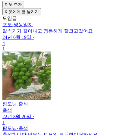
이웃 추가
이웃에게 글 남기기
모임글
포도
·
영농일지
알속기가 끝이나고 영롱하게 잘크고있어요
24년 6월 19일
·
4
1
팜모닝
·
출석
출석
22년 8월 26일
·
1
팜모닝
·
출석
출석합니다 비오는 토요일 모두화이팅하세요