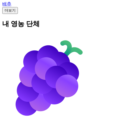
배추
더보기
내 영농 단체