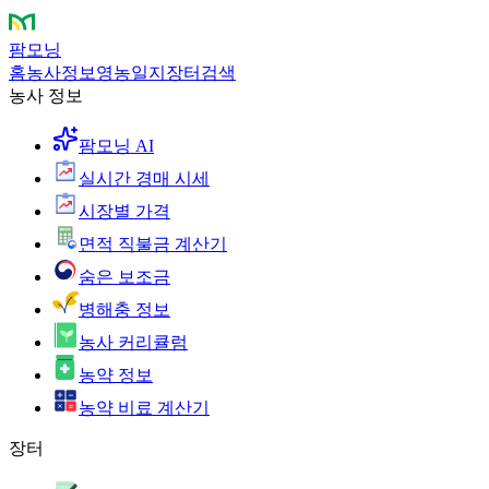
팜모닝
홈
농사정보
영농일지
장터
검색
농사 정보
팜모닝 AI
실시간 경매 시세
시장별 가격
면적 직불금 계산기
숨은 보조금
병해충 정보
농사 커리큘럼
농약 정보
농약 비료 계산기
장터