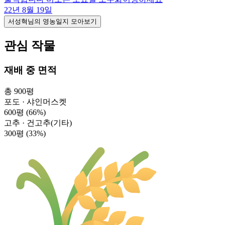
22년 8월 19일
서성혁님의 영농일지 모아보기
관심 작물
재배 중 면적
총 900평
포도 · 샤인머스켓
600평
(66%)
고추 · 건고추(기타)
300평
(33%)