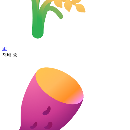
벼
재배 중