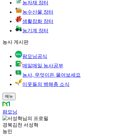
농자재 장터
농수산물 장터
생활잡화 장터
농기계 장터
농사 게시판
팜모닝공식
매일매일 농사공부
농사, 무엇이든 물어보세요
이웃들의 병해충 소식
메뉴
팜모닝
경북김천 서성혁
농민