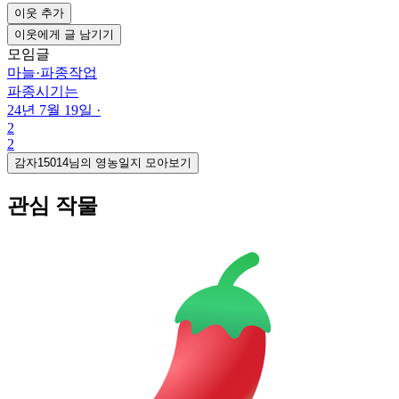
이웃 추가
이웃에게 글 남기기
모임글
마늘
·
파종작업
파종시기는
24년 7월 19일
·
2
2
감자15014님의 영농일지 모아보기
관심 작물