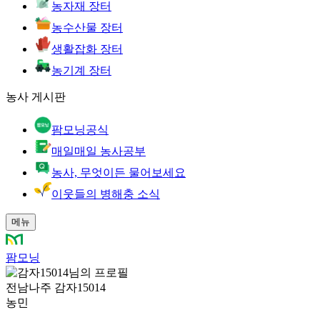
농자재 장터
농수산물 장터
생활잡화 장터
농기계 장터
농사 게시판
팜모닝공식
매일매일 농사공부
농사, 무엇이든 물어보세요
이웃들의 병해충 소식
메뉴
팜모닝
전남나주 감자15014
농민