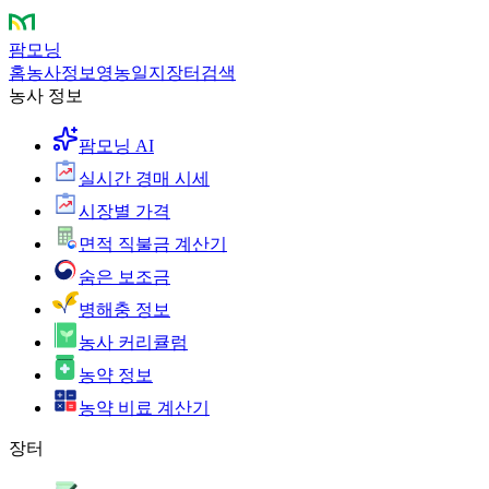
팜모닝
홈
농사정보
영농일지
장터
검색
농사 정보
팜모닝 AI
실시간 경매 시세
시장별 가격
면적 직불금 계산기
숨은 보조금
병해충 정보
농사 커리큘럼
농약 정보
농약 비료 계산기
장터