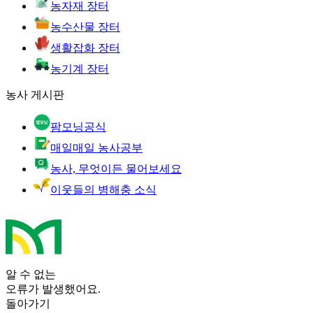
농자재 장터
농수산물 장터
생활잡화 장터
농기계 장터
농사 게시판
팜모닝공식
매일매일 농사공부
농사, 무엇이든 물어보세요
이웃들의 병해충 소식
알 수 없는
오류가 발생했어요.
돌아가기