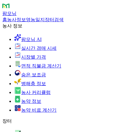
팜모닝
홈
농사정보
영농일지
장터
검색
농사 정보
팜모닝 AI
실시간 경매 시세
시장별 가격
면적 직불금 계산기
숨은 보조금
병해충 정보
농사 커리큘럼
농약 정보
농약 비료 계산기
장터