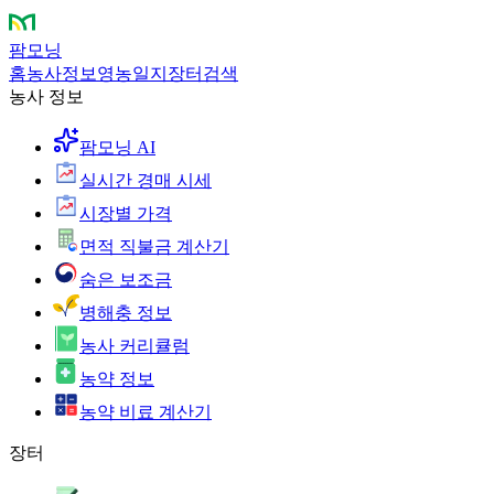
팜모닝
홈
농사정보
영농일지
장터
검색
농사 정보
팜모닝 AI
실시간 경매 시세
시장별 가격
면적 직불금 계산기
숨은 보조금
병해충 정보
농사 커리큘럼
농약 정보
농약 비료 계산기
장터