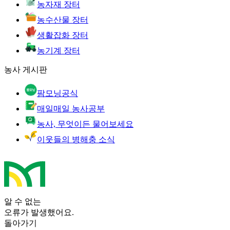
농자재 장터
농수산물 장터
생활잡화 장터
농기계 장터
농사 게시판
팜모닝공식
매일매일 농사공부
농사, 무엇이든 물어보세요
이웃들의 병해충 소식
알 수 없는
오류가 발생했어요.
돌아가기