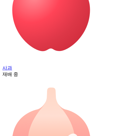
사과
재배 중