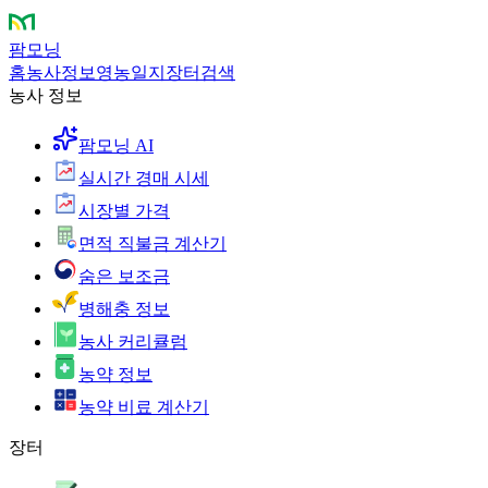
팜모닝
홈
농사정보
영농일지
장터
검색
농사 정보
팜모닝 AI
실시간 경매 시세
시장별 가격
면적 직불금 계산기
숨은 보조금
병해충 정보
농사 커리큘럼
농약 정보
농약 비료 계산기
장터