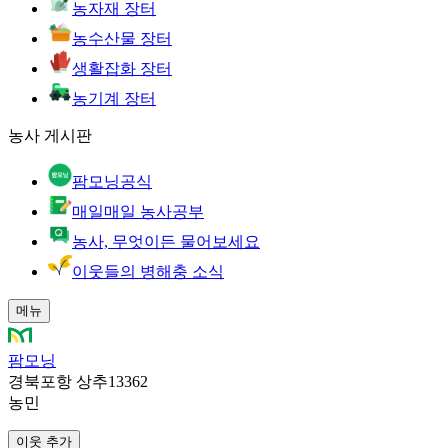
농자재 장터
농수산물 장터
생활잡화 장터
농기계 장터
농사 게시판
팜모닝공식
매일매일 농사공부
농사, 무엇이든 물어보세요
이웃들의 병해충 소식
메뉴
팜모닝
경북포항 상추13362
농민
이웃 추가