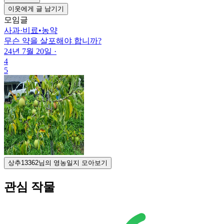
이웃에게 글 남기기
모임글
사과
·
비료•농약
무슨 약을 살포해야 합니까?
24년 7월 20일
·
4
5
상추13362님의 영농일지 모아보기
관심 작물