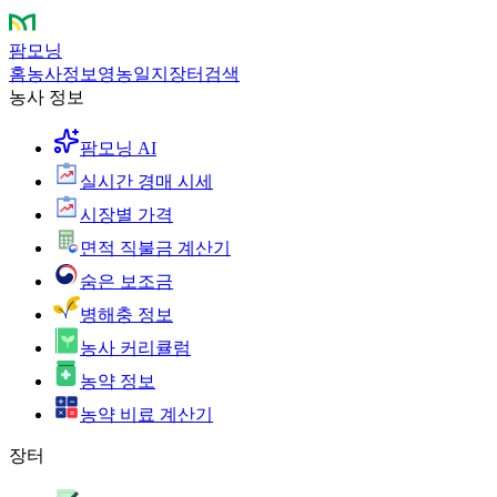
팜모닝
홈
농사정보
영농일지
장터
검색
농사 정보
팜모닝 AI
실시간 경매 시세
시장별 가격
면적 직불금 계산기
숨은 보조금
병해충 정보
농사 커리큘럼
농약 정보
농약 비료 계산기
장터