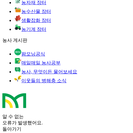
농자재 장터
농수산물 장터
생활잡화 장터
농기계 장터
농사 게시판
팜모닝공식
매일매일 농사공부
농사, 무엇이든 물어보세요
이웃들의 병해충 소식
알 수 없는
오류가 발생했어요.
돌아가기