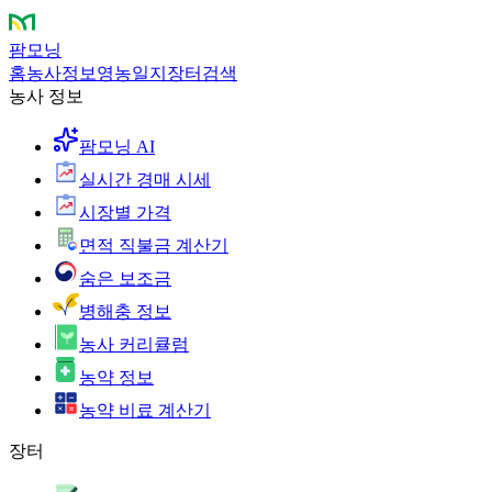
팜모닝
홈
농사정보
영농일지
장터
검색
농사 정보
팜모닝 AI
실시간 경매 시세
시장별 가격
면적 직불금 계산기
숨은 보조금
병해충 정보
농사 커리큘럼
농약 정보
농약 비료 계산기
장터