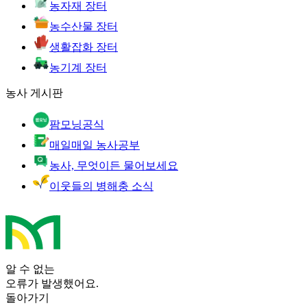
농자재 장터
농수산물 장터
생활잡화 장터
농기계 장터
농사 게시판
팜모닝공식
매일매일 농사공부
농사, 무엇이든 물어보세요
이웃들의 병해충 소식
알 수 없는
오류가 발생했어요.
돌아가기