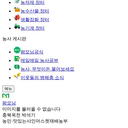
농자재 장터
농수산물 장터
생활잡화 장터
농기계 장터
농사 게시판
팜모닝공식
매일매일 농사공부
농사, 무엇이든 물어보세요
이웃들의 병해충 소식
메뉴
팜모닝
이미지를 불러올 수 없습니다
충북옥천 박석기
농민
·
맛있는샤인머스켓재배농부