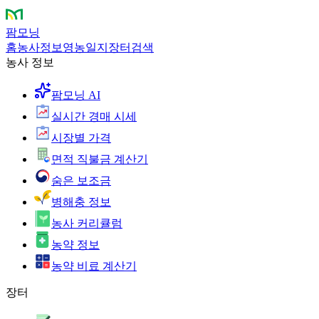
팜모닝
홈
농사정보
영농일지
장터
검색
농사 정보
팜모닝 AI
실시간 경매 시세
시장별 가격
면적 직불금 계산기
숨은 보조금
병해충 정보
농사 커리큘럼
농약 정보
농약 비료 계산기
장터