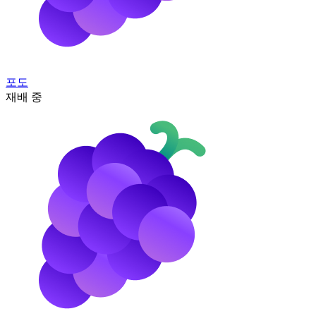
포도
재배 중