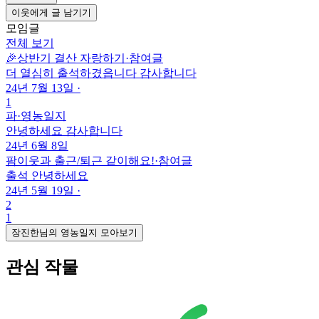
이웃에게 글 남기기
모임글
전체 보기
🎉상반기 결산 자랑하기
·
참여글
더 열심히 출석하겼읍니다 감사합니다
24년 7월 13일
·
1
파
·
영농일지
안녕하세요 감사합니다
24년 6월 8일
팜이웃과 출근/퇴근 같이해요!
·
참여글
출석 안녕하세요
24년 5월 19일
·
2
1
장진한님의 영농일지 모아보기
관심 작물