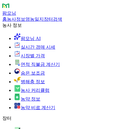
팜모닝
홈
농사정보
영농일지
장터
검색
농사 정보
팜모닝 AI
실시간 경매 시세
시장별 가격
면적 직불금 계산기
숨은 보조금
병해충 정보
농사 커리큘럼
농약 정보
농약 비료 계산기
장터