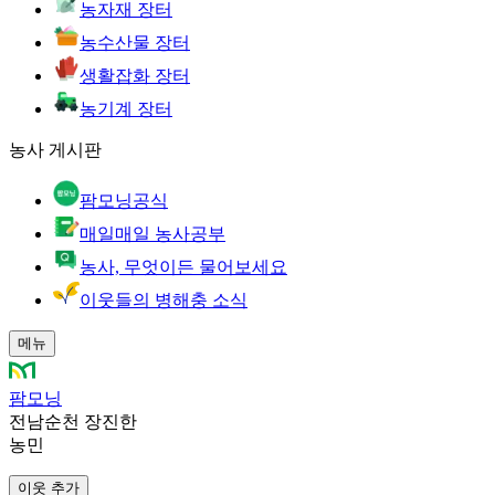
농자재 장터
농수산물 장터
생활잡화 장터
농기계 장터
농사 게시판
팜모닝공식
매일매일 농사공부
농사, 무엇이든 물어보세요
이웃들의 병해충 소식
메뉴
팜모닝
전남순천 장진한
농민
이웃 추가