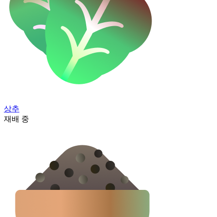
상추
재배 중