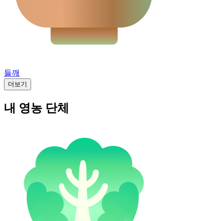
들깨
더보기
내 영농 단체