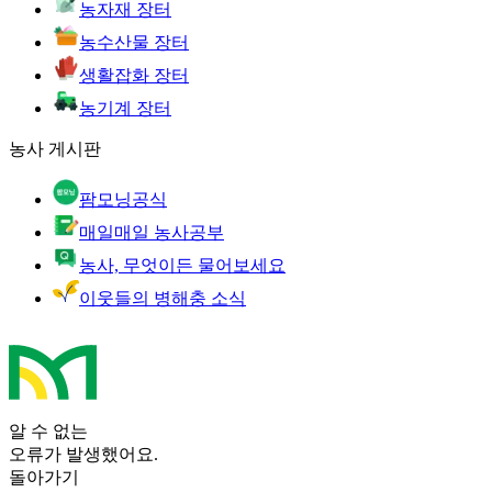
농자재 장터
농수산물 장터
생활잡화 장터
농기계 장터
농사 게시판
팜모닝공식
매일매일 농사공부
농사, 무엇이든 물어보세요
이웃들의 병해충 소식
알 수 없는
오류가 발생했어요.
돌아가기