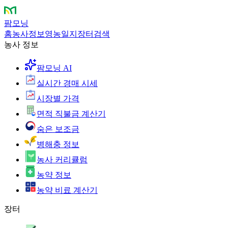
팜모닝
홈
농사정보
영농일지
장터
검색
농사 정보
팜모닝 AI
실시간 경매 시세
시장별 가격
면적 직불금 계산기
숨은 보조금
병해충 정보
농사 커리큘럼
농약 정보
농약 비료 계산기
장터