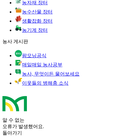
농자재 장터
농수산물 장터
생활잡화 장터
농기계 장터
농사 게시판
팜모닝공식
매일매일 농사공부
농사, 무엇이든 물어보세요
이웃들의 병해충 소식
알 수 없는
오류가 발생했어요.
돌아가기