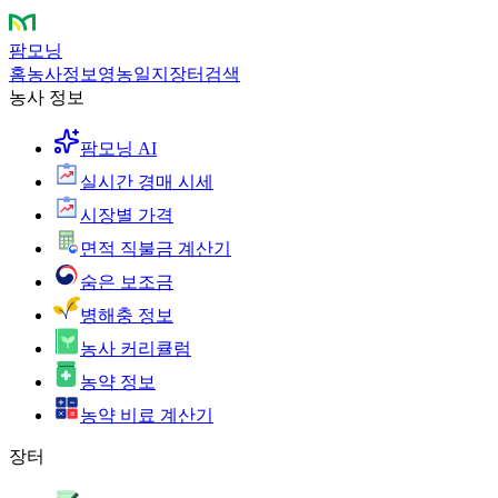
팜모닝
홈
농사정보
영농일지
장터
검색
농사 정보
팜모닝 AI
실시간 경매 시세
시장별 가격
면적 직불금 계산기
숨은 보조금
병해충 정보
농사 커리큘럼
농약 정보
농약 비료 계산기
장터