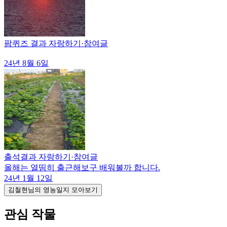
팜퀴즈 결과 자랑하기
·
참여글
24년 8월 6일
출석결과 자랑하기
·
참여글
올해는 열띰히 출근해보구 배워볼까 합니다.
24년 1월 12일
김철현님의 영농일지 모아보기
관심 작물