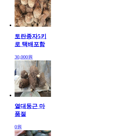
토란종자5키
로 택배포함
30,000원
열대둥근 마
품절
0원