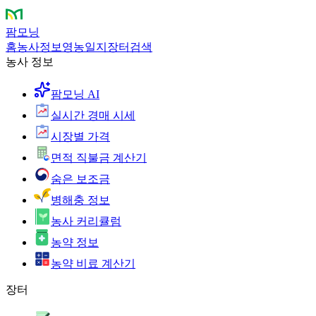
팜모닝
홈
농사정보
영농일지
장터
검색
농사 정보
팜모닝 AI
실시간 경매 시세
시장별 가격
면적 직불금 계산기
숨은 보조금
병해충 정보
농사 커리큘럼
농약 정보
농약 비료 계산기
장터