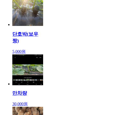
단호박(보우
짱)
5,000원
만차량
30,000원