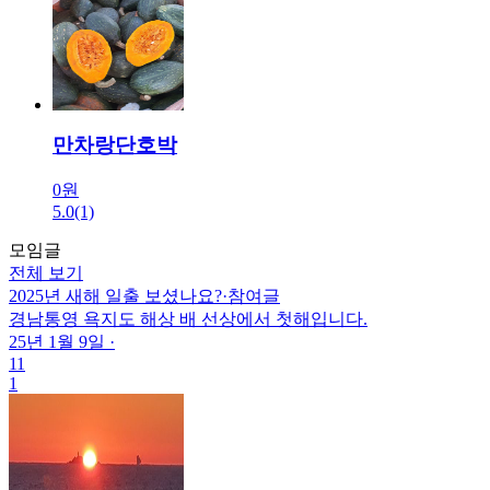
만차랑단호박
0원
5.0
(1)
모임글
전체 보기
2025년 새해 일출 보셨나요?
·
참여글
경남통영 욕지도 해상 배 선상에서 첫해입니다.
25년 1월 9일
·
11
1