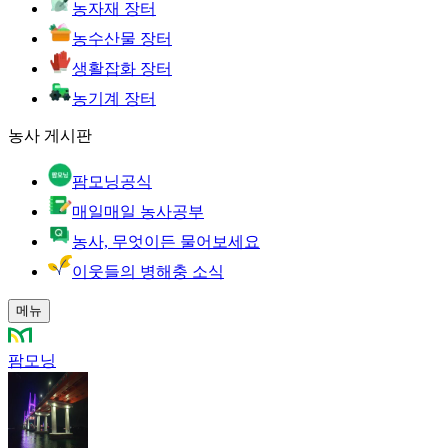
농자재 장터
농수산물 장터
생활잡화 장터
농기계 장터
농사 게시판
팜모닝공식
매일매일 농사공부
농사, 무엇이든 물어보세요
이웃들의 병해충 소식
메뉴
팜모닝