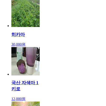
히카마
30,000원
국산 자색마 1
키로
12,000원