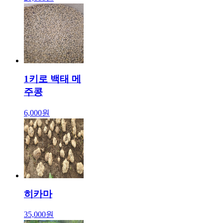
1키로 백태 메
주콩
6,000원
히카마
35,000원