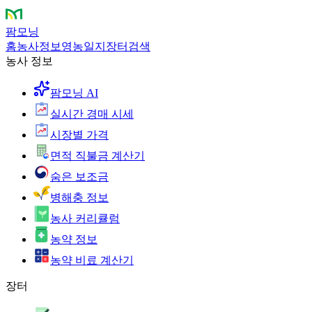
팜모닝
홈
농사정보
영농일지
장터
검색
농사 정보
팜모닝 AI
실시간 경매 시세
시장별 가격
면적 직불금 계산기
숨은 보조금
병해충 정보
농사 커리큘럼
농약 정보
농약 비료 계산기
장터