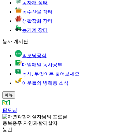
농자재 장터
농수산물 장터
생활잡화 장터
농기계 장터
농사 게시판
팜모닝공식
매일매일 농사공부
농사, 무엇이든 물어보세요
이웃들의 병해충 소식
메뉴
팜모닝
충북충주 자연과함께살자
농민