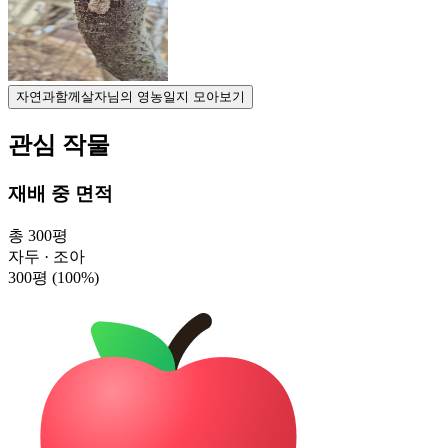
자연과함께살자님의 영농일지 모아보기
관심 작물
재배 중 면적
총 300평
자두 · 조아
300평
(100%)