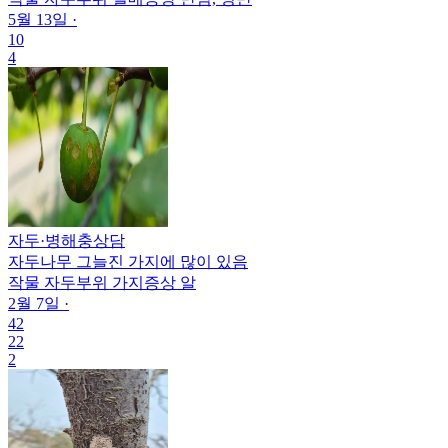
5월 13일
·
10
4
자두
·
병해충상담
자두나무 그늘진 가지에 많이 있음
작물
자두
부위
가지
증상
알
2월 7일
·
42
22
2