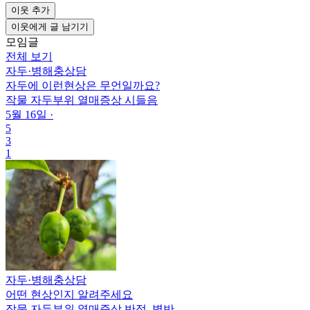
이웃 추가
이웃에게 글 남기기
모임글
전체 보기
자두
·
병해충상담
자두에 이런현상은 무언일까요?
작물
자두
부위
열매
증상
시들음
5월 16일
·
5
3
1
자두
·
병해충상담
어떤 현상인지 알려주세요
작물
자두
부위
열매
증상
반점, 병반