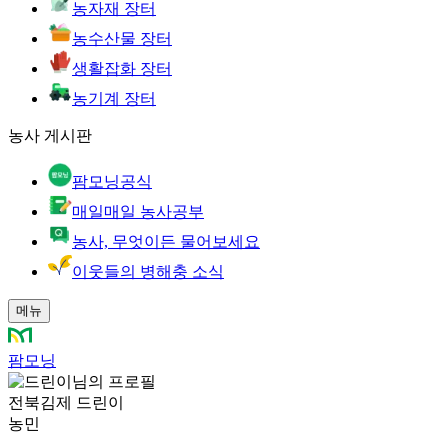
농자재 장터
농수산물 장터
생활잡화 장터
농기계 장터
농사 게시판
팜모닝공식
매일매일 농사공부
농사, 무엇이든 물어보세요
이웃들의 병해충 소식
메뉴
팜모닝
전북김제 드린이
농민