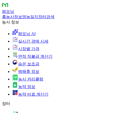
팜모닝
홈
농사정보
영농일지
장터
검색
농사 정보
팜모닝 AI
실시간 경매 시세
시장별 가격
면적 직불금 계산기
숨은 보조금
병해충 정보
농사 커리큘럼
농약 정보
농약 비료 계산기
장터