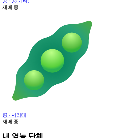
콩
· 콩(기타)
재배 중
콩
· 서리태
재배 중
내 영농 단체