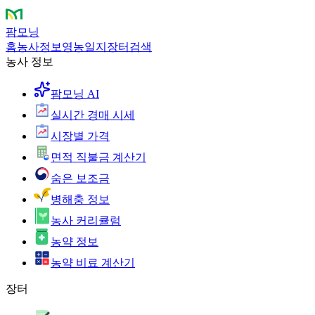
팜모닝
홈
농사정보
영농일지
장터
검색
농사 정보
팜모닝 AI
실시간 경매 시세
시장별 가격
면적 직불금 계산기
숨은 보조금
병해충 정보
농사 커리큘럼
농약 정보
농약 비료 계산기
장터