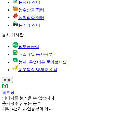
농자재 장터
농수산물 장터
생활잡화 장터
농기계 장터
농사 게시판
팜모닝공식
매일매일 농사공부
농사, 무엇이든 물어보세요
이웃들의 병해충 소식
메뉴
팜모닝
이미지를 불러올 수 없습니다
충남공주 꿈꾸는 농부
기타
·
4년차 샤인농부의 아내