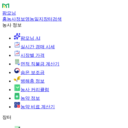
팜모닝
홈
농사정보
영농일지
장터
검색
농사 정보
팜모닝 AI
실시간 경매 시세
시장별 가격
면적 직불금 계산기
숨은 보조금
병해충 정보
농사 커리큘럼
농약 정보
농약 비료 계산기
장터