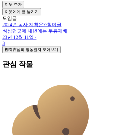
이웃 추가
이웃에게 글 남기기
모임글
2024년 농사 계획은?
·
참여글
벼심던곳에 내년에는 두류재배
23년 12월 11일
·
3
柳春吉님의 영농일지 모아보기
관심 작물