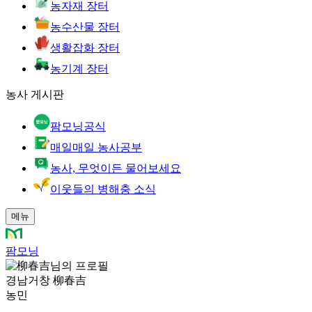
농자재 장터
농수산물 장터
생활잡화 장터
농기계 장터
농사 게시판
팜모닝공식
매일매일 농사공부
농사, 무엇이든 물어보세요
이웃들의 병해충 소식
메뉴
팜모닝
경남거창 柳春吉
농민