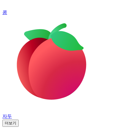
콩
자두
더보기