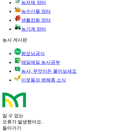
농자재 장터
농수산물 장터
생활잡화 장터
농기계 장터
농사 게시판
팜모닝공식
매일매일 농사공부
농사, 무엇이든 물어보세요
이웃들의 병해충 소식
알 수 없는
오류가 발생했어요.
돌아가기