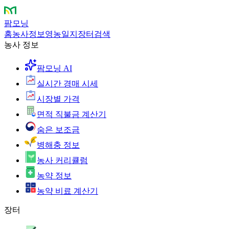
팜모닝
홈
농사정보
영농일지
장터
검색
농사 정보
팜모닝 AI
실시간 경매 시세
시장별 가격
면적 직불금 계산기
숨은 보조금
병해충 정보
농사 커리큘럼
농약 정보
농약 비료 계산기
장터