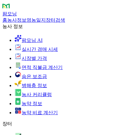
팜모닝
홈
농사정보
영농일지
장터
검색
농사 정보
팜모닝 AI
실시간 경매 시세
시장별 가격
면적 직불금 계산기
숨은 보조금
병해충 정보
농사 커리큘럼
농약 정보
농약 비료 계산기
장터