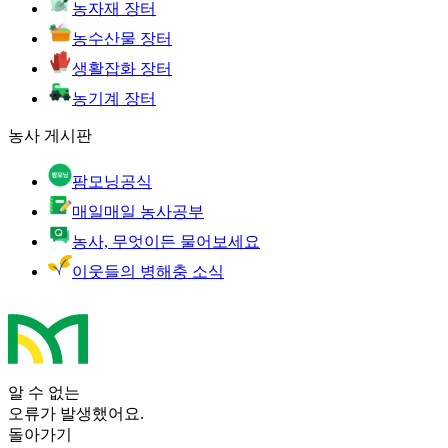
농자재 장터
농수산물 장터
생활잡화 장터
농기계 장터
농사 게시판
팜모닝공식
매일매일 농사공부
농사, 무엇이든 물어보세요
이웃들의 병해충 소식
알 수 없는
오류가 발생했어요.
돌아가기