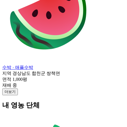
수박
· 애플수박
지역
경상남도 합천군 쌍책면
면적
1,000평
재배 중
더보기
내 영농 단체