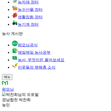
농자재 장터
농수산물 장터
생활잡화 장터
농기계 장터
농사 게시판
팜모닝공식
매일매일 농사공부
농사, 무엇이든 물어보세요
이웃들의 병해충 소식
메뉴
팜모닝
경남합천 박찬희
농민