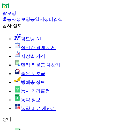
팜모닝
홈
농사정보
영농일지
장터
검색
농사 정보
팜모닝 AI
실시간 경매 시세
시장별 가격
면적 직불금 계산기
숨은 보조금
병해충 정보
농사 커리큘럼
농약 정보
농약 비료 계산기
장터