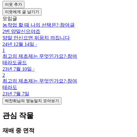
이웃 추가
이웃에게 글 남기기
모임글
농작업 할 때 나의 선택은?
·
참여글
2번 양말신으야죠
양말 안신으면 뒤꿈치 까집니다
24년 12월 14일
·
1
최고의 제초제는 무엇인가요?
·
참여
테라도골드
23년 7월 10일
·
2
최고의 제초제는 무엇인가요?
·
참여
테라도
23년 7월 7일
박찬희님의 영농일지 모아보기
관심 작물
재배 중 면적