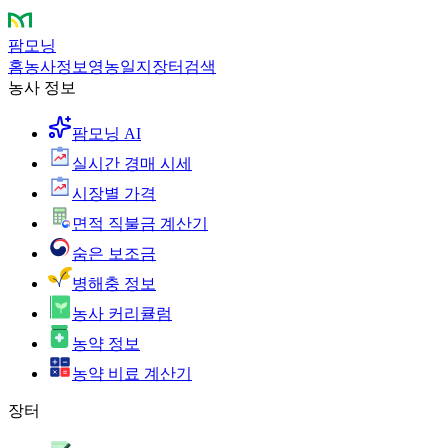
팜모닝
홈
농사정보
영농일지
장터
검색
농사 정보
팜모닝 AI
실시간 경매 시세
시장별 가격
면적 직불금 계산기
숨은 보조금
병해충 정보
농사 커리큘럼
농약 정보
농약 비료 계산기
장터