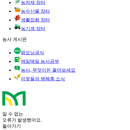
농자재 장터
농수산물 장터
생활잡화 장터
농기계 장터
농사 게시판
팜모닝공식
매일매일 농사공부
농사, 무엇이든 물어보세요
이웃들의 병해충 소식
알 수 없는
오류가 발생했어요.
돌아가기