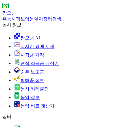
팜모닝
홈
농사정보
영농일지
장터
검색
농사 정보
팜모닝 AI
실시간 경매 시세
시장별 가격
면적 직불금 계산기
숨은 보조금
병해충 정보
농사 커리큘럼
농약 정보
농약 비료 계산기
장터