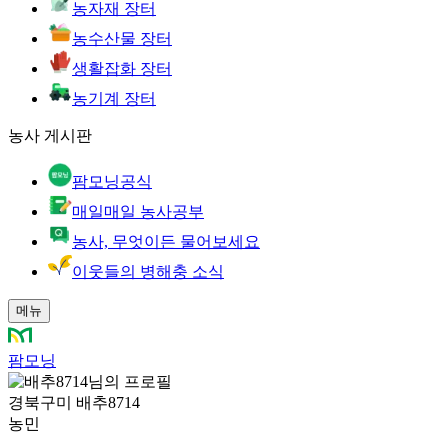
농자재 장터
농수산물 장터
생활잡화 장터
농기계 장터
농사 게시판
팜모닝공식
매일매일 농사공부
농사, 무엇이든 물어보세요
이웃들의 병해충 소식
메뉴
팜모닝
경북구미 배추8714
농민