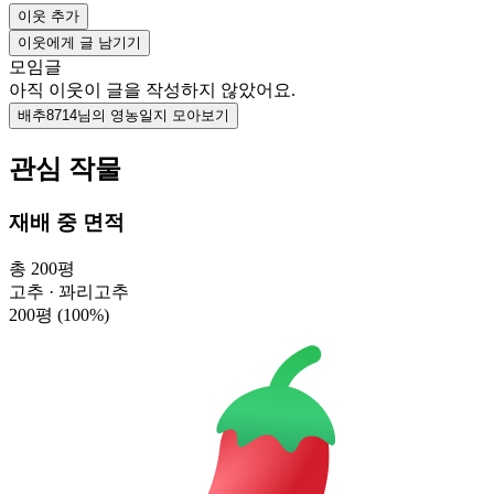
이웃 추가
이웃에게 글 남기기
모임글
아직 이웃이 글을 작성하지 않았어요.
배추8714님의 영농일지 모아보기
관심 작물
재배 중 면적
총 200평
고추 · 꽈리고추
200평
(100%)