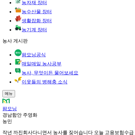
농자재 장터
농수산물 장터
생활잡화 장터
농기계 장터
농사 게시판
팜모닝공식
매일매일 농사공부
농사, 무엇이든 물어보세요
이웃들의 병해충 소식
메뉴
팜모닝
경남함안 주영화
농민
작년 까진회사다니면서 농사를 짖어습니다 오늘 고용보험수급 신