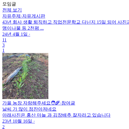
모임글
전체 보기
자유주제
·
자유게시판
43년 회사 생활 퇴직하고 직업전문학교 다닌지 15일 되어 사
맹이나물 등 2천평 ...
24년 4월 1일
·
11
3
1
가을 농장 자랑해주세요🧑‍🌾
·
참여글
날씨 가 많이 점잔아져네요
아래사진은 홍산 마늘 과 김장배추 잘자라고 있습니다
23년 10월 16일
·
2