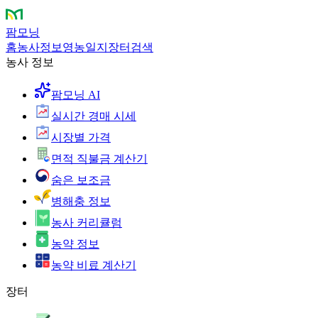
팜모닝
홈
농사정보
영농일지
장터
검색
농사 정보
팜모닝 AI
실시간 경매 시세
시장별 가격
면적 직불금 계산기
숨은 보조금
병해충 정보
농사 커리큘럼
농약 정보
농약 비료 계산기
장터