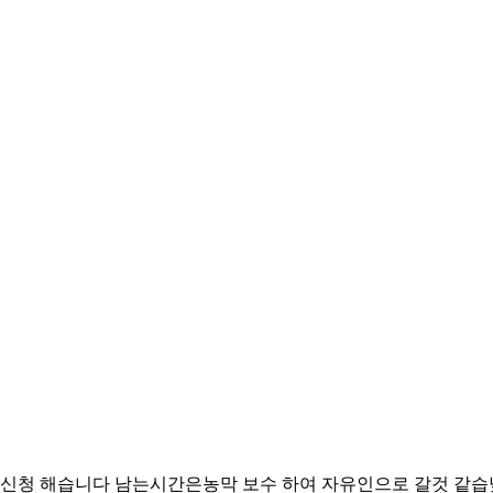
청 해습니다 남는시간은농막 보수 하여 자유인으로 갈것 같습닞다