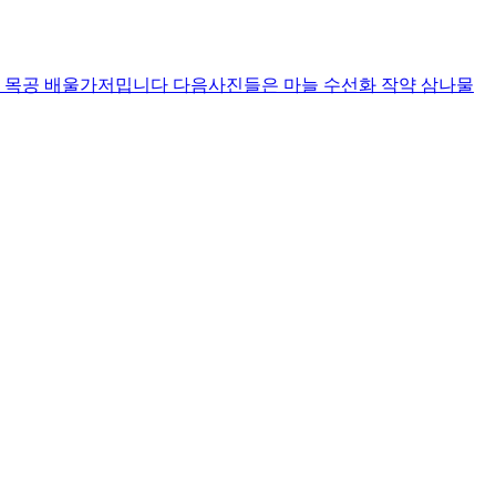
도장 목공 배울가저밉니다 다음사진들은 마늘 수선화 작약 삼나물