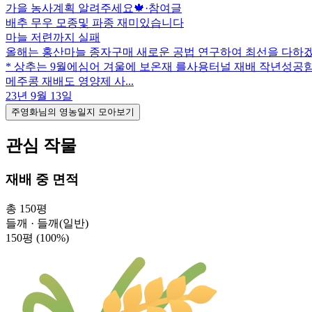
가을 농사계획 알려주세요🍁
·
참여글
배추 무우 모종및 파종 재미있습니다
마늘 저련까지 실패
올해는 홍산마늘 종자구매 새로운 공법 연구하여 최선을 다하
* 상추는 9월에심어 겨울에 보온재 를사용터널 재배 작년성공
메주콩 재배도 영양제 사...
23년 9월 13일
주영화님의 영농일지 모아보기
관심 작물
재배 중 면적
총 150평
들깨 · 들깨(일반)
150평
(100%)