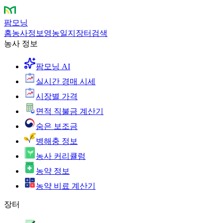
팜모닝
홈
농사정보
영농일지
장터
검색
농사 정보
팜모닝 AI
실시간 경매 시세
시장별 가격
면적 직불금 계산기
숨은 보조금
병해충 정보
농사 커리큘럼
농약 정보
농약 비료 계산기
장터