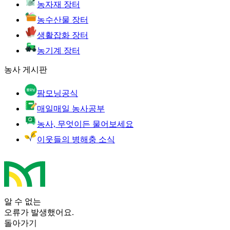
농자재 장터
농수산물 장터
생활잡화 장터
농기계 장터
농사 게시판
팜모닝공식
매일매일 농사공부
농사, 무엇이든 물어보세요
이웃들의 병해충 소식
알 수 없는
오류가 발생했어요.
돌아가기