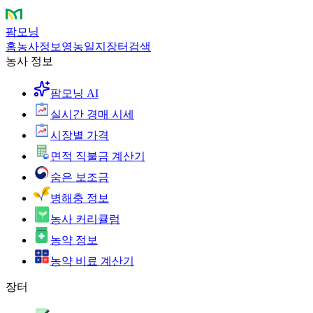
팜모닝
홈
농사정보
영농일지
장터
검색
농사 정보
팜모닝 AI
실시간 경매 시세
시장별 가격
면적 직불금 계산기
숨은 보조금
병해충 정보
농사 커리큘럼
농약 정보
농약 비료 계산기
장터