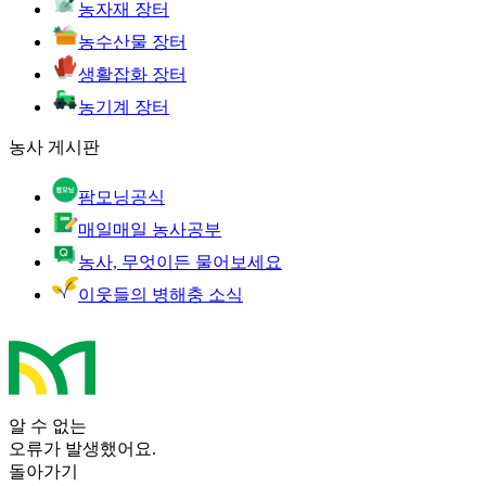
농자재 장터
농수산물 장터
생활잡화 장터
농기계 장터
농사 게시판
팜모닝공식
매일매일 농사공부
농사, 무엇이든 물어보세요
이웃들의 병해충 소식
알 수 없는
오류가 발생했어요.
돌아가기