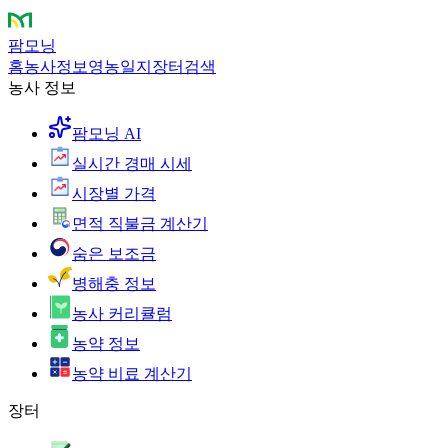
팜모닝
홈
농사정보
영농일지
장터
검색
농사 정보
팜모닝 AI
실시간 경매 시세
시장별 가격
면적 직불금 계산기
숨은 보조금
병해충 정보
농사 커리큘럼
농약 정보
농약 비료 계산기
장터