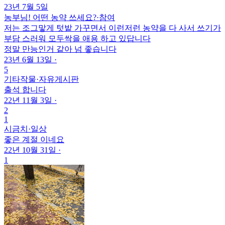
23년 7월 5일
농부님! 어떤 농약 쓰세요?
·
참여
저는 조그맣게 텃밭 가꾸면서 이런저런 농약을 다 사서 쓰기가
부담 스러워 모두싹을 애용 하고 있답니다
정말 만능인거 같아 넘 좋습니다
23년 6월 13일
·
5
기타작물
·
자유게시판
출석 합니다
22년 11월 3일
·
2
1
시금치
·
일상
좋은 계절 이네요
22년 10월 31일
·
1