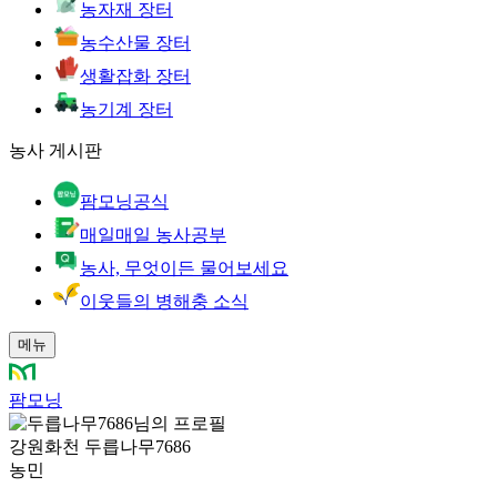
농자재 장터
농수산물 장터
생활잡화 장터
농기계 장터
농사 게시판
팜모닝공식
매일매일 농사공부
농사, 무엇이든 물어보세요
이웃들의 병해충 소식
메뉴
팜모닝
강원화천 두릅나무7686
농민