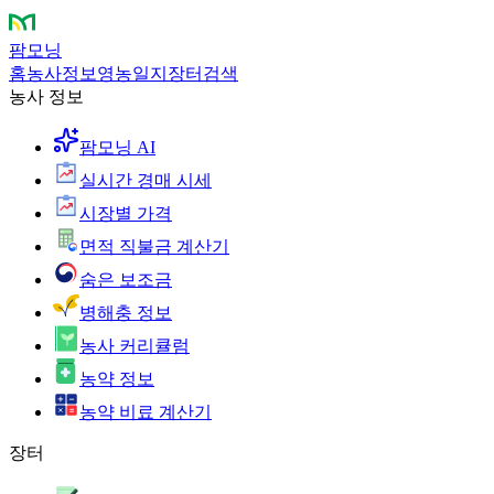
팜모닝
홈
농사정보
영농일지
장터
검색
농사 정보
팜모닝 AI
실시간 경매 시세
시장별 가격
면적 직불금 계산기
숨은 보조금
병해충 정보
농사 커리큘럼
농약 정보
농약 비료 계산기
장터