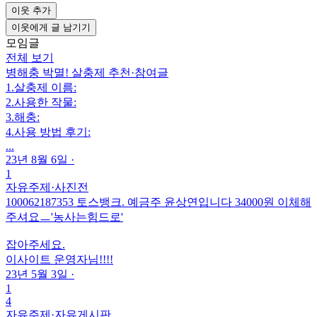
이웃 추가
이웃에게 글 남기기
모임글
전체 보기
병해충 박멸! 살충제 추천
·
참여글
1.살충제 이름:
2.사용한 작물:
3.해충:
4.사용 방법 후기:
...
23년 8월 6일
·
1
자유주제
·
사진전
100062187353 토스뱅크. 예금주 윤상연입니다 34000원 이체해
주셔요ㅡ'농사는힘드로'
잡아주세요.
이사이트 운영자님!!!!
23년 5월 3일
·
1
4
자유주제
·
자유게시판