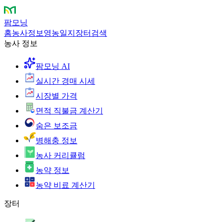
팜모닝
홈
농사정보
영농일지
장터
검색
농사 정보
팜모닝 AI
실시간 경매 시세
시장별 가격
면적 직불금 계산기
숨은 보조금
병해충 정보
농사 커리큘럼
농약 정보
농약 비료 계산기
장터