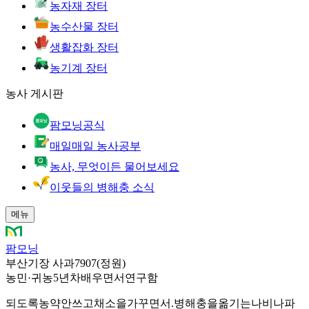
농자재 장터
농수산물 장터
생활잡화 장터
농기계 장터
농사 게시판
팜모닝공식
매일매일 농사공부
농사, 무엇이든 물어보세요
이웃들의 병해충 소식
메뉴
팜모닝
부산기장 사과7907(정원)
농민
·
귀농5년차배우면서연구함
되도록농약안쓰고채소을가꾸면서.병해충을옮기는나비나파