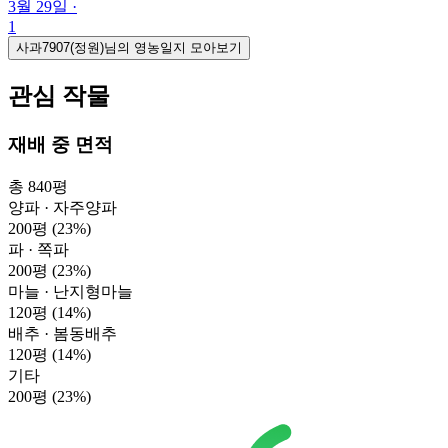
3월 29일
·
1
사과7907(정원)님의 영농일지 모아보기
관심 작물
재배 중 면적
총 840평
양파 · 자주양파
200평
(23%)
파 · 쪽파
200평
(23%)
마늘 · 난지형마늘
120평
(14%)
배추 · 봄동배추
120평
(14%)
기타
200평
(23%)