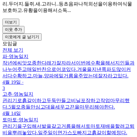
리.두더지.들쥐.새.고라니..등초음파나적외선을이용하여식물
보호하고.유황을이용해서소독...
더보기
이웃 추가
이웃에게 글 남기기
모임글
전체 보기
파
·
영농일지
작년에씨앗모종한다래가잘자라서이번에수확을해서지인들과
나누어주고매일반찬으로어코있다.겨울을지낸쪽파도많이커
서다수확하고.마늘,양파에밑거름을주었는데잘자라고있다.
4월 19일
·
3
고추
·
영농일지
괸리기로흙갈이하고두둑만들고비닐포장하고작업마무리했
다.5윌모종들만심고대을세우고끈을마무리해야한다.
4월 14일
토마토
·
영농일지
관리기을구입해서밭을갈고거름을해서토마토재배을할려고퇴
비을뿌려놓았다.일주일이면가스도빠지고흙갈이할예정다.