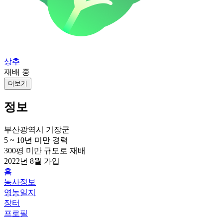
상추
재배 중
더보기
정보
부산광역시 기장군
5 ~ 10년 미만
경력
300평 미만
규모로 재배
2022년 8월
가입
홈
농사정보
영농일지
장터
프로필