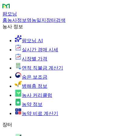
팜모닝
홈
농사정보
영농일지
장터
검색
농사 정보
팜모닝 AI
실시간 경매 시세
시장별 가격
면적 직불금 계산기
숨은 보조금
병해충 정보
농사 커리큘럼
농약 정보
농약 비료 계산기
장터