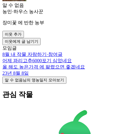
알 수 없음
농민
·
하우스 농사꾼
장미꽃 에 반한 농부
이웃 추가
이웃에게 글 남기기
모임글
8월 내 작물 자랑하기
·
참여글
어제 꽈리고추6000포기 심었네요
올 해도 높은가격 에 팔렸으면 좋겠네요
23년 8월 8일
알 수 없음님의 영농일지 모아보기
관심 작물