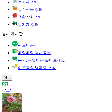
농자재 장터
농수산물 장터
생활잡화 장터
농기계 장터
농사 게시판
팜모닝공식
매일매일 농사공부
농사, 무엇이든 물어보세요
이웃들의 병해충 소식
메뉴
팜모닝