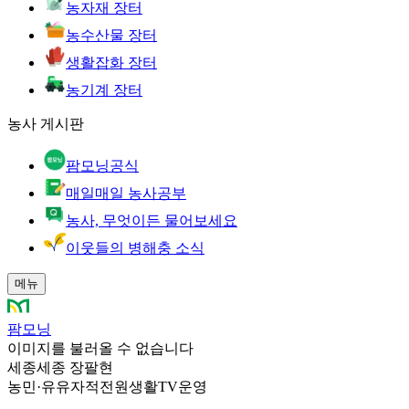
농자재 장터
농수산물 장터
생활잡화 장터
농기계 장터
농사 게시판
팜모닝공식
매일매일 농사공부
농사, 무엇이든 물어보세요
이웃들의 병해충 소식
메뉴
팜모닝
이미지를 불러올 수 없습니다
세종세종 장팔현
농민
·
유유자적전원생활TV운영