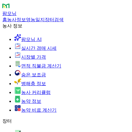
팜모닝
홈
농사정보
영농일지
장터
검색
농사 정보
팜모닝 AI
실시간 경매 시세
시장별 가격
면적 직불금 계산기
숨은 보조금
병해충 정보
농사 커리큘럼
농약 정보
농약 비료 계산기
장터