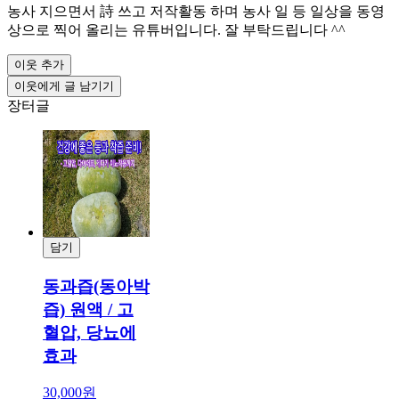
농사 지으면서 詩 쓰고 저작활동 하며 농사 일 등 일상을 동영
상으로 찍어 올리는 유튜버입니다. 잘 부탁드립니다 ^^
이웃 추가
이웃에게 글 남기기
장터글
담기
결제
동과즙(동아박
즙) 원액 / 고
혈압, 당뇨에
효과
30,000원