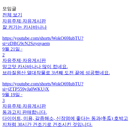
모임글
전체 보기
자유주제
·
자유게시판
잘 커가는 카사바나나
https://youtube.com/shorts/WokO69IubTU?
si=zDBG9cN2Szyqyaem
9월 21일
·
2
자유주제
·
자유게시판
망고맛 카사바나나 많이 컸네요.
브라질원산 열대작물로 3년째 도전 끝에 성공했네요.
https://youtube.com/shorts/WokO69IubTU?
si=jZTP559yJa0WKUjX
9월 19일
·
3
자유주제
·
자유게시판
동과고지 판매합니다.
다이어트, 미용, 갈증해소, 신장염에 좋다는 동과(冬瓜) 호박고
지처럼 30시간 건조기로 건조시킨 것입니다.