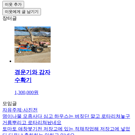
이웃 추가
이웃에게 글 남기기
장터글
경운기와 감자
수확기
1,300,000원
모임글
자유주제
·
사진전
명이나물 모종사다 심고 하우스는 벼짚단 깔고 로타리쳐놓구
거름뿌리고 로타리쳐놨네요
토마토 애창붓기전 저장고에 있는 적채작업해 저장고에 넣었