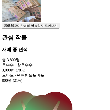
콩6859고미란님의 영농일지 모아보기
관심 작물
재배 중 면적
총 3,800평
옥수수 · 찰옥수수
3,000평
(78%)
토마토 · 원형방울토마토
800평
(21%)