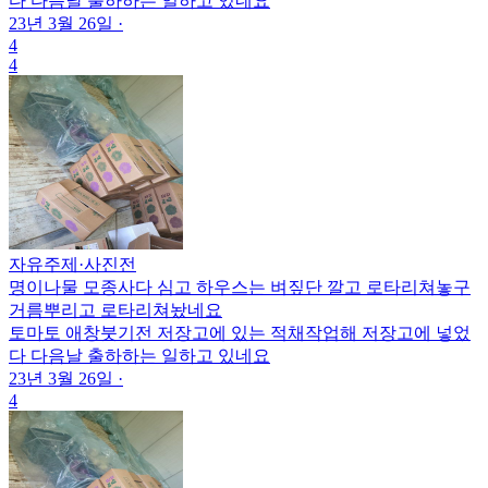
다 다음날 출하하는 일하고 있네요
23년 3월 26일
·
4
4
자유주제
·
사진전
명이나물 모종사다 심고 하우스는 벼짚단 깔고 로타리쳐놓구
거름뿌리고 로타리쳐놨네요
토마토 애창붓기전 저장고에 있는 적채작업해 저장고에 넣었
다 다음날 출하하는 일하고 있네요
23년 3월 26일
·
4