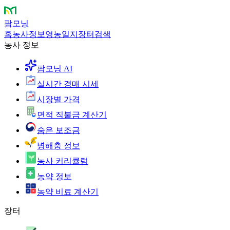
팜모닝
홈
농사정보
영농일지
장터
검색
농사 정보
팜모닝 AI
실시간 경매 시세
시장별 가격
면적 직불금 계산기
숨은 보조금
병해충 정보
농사 커리큘럼
농약 정보
농약 비료 계산기
장터