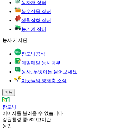
농자재 장터
농수산물 장터
생활잡화 장터
농기계 장터
농사 게시판
팜모닝공식
매일매일 농사공부
농사, 무엇이든 물어보세요
이웃들의 병해충 소식
메뉴
팜모닝
이미지를 불러올 수 없습니다
강원횡성 콩6859고미란
농민