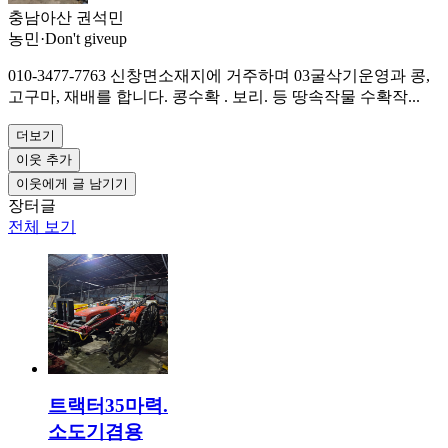
충남아산 권석민
농민
·
Don't giveup
010-3477-7763 신창면소재지에 거주하며 03굴삭기운영과 콩,
고구마, 재배를 합니다. 콩수확 . 보리. 등 땅속작물 수확작...
더보기
이웃 추가
이웃에게 글 남기기
장터글
전체 보기
트랙터35마력.
소도기겸용