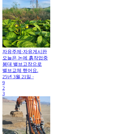
자유주제
·
자유게시판
오늘은 논에 흙작업중
붐대 밸브고장으로
밸브교체 했어요.
25년 3월 21일
·
9
2
3