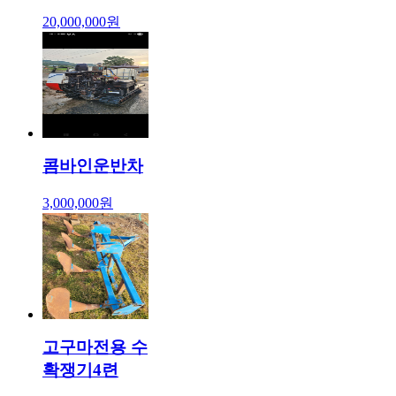
20,000,000원
콤바인운반차
3,000,000원
고구마전용 수
확쟁기4련