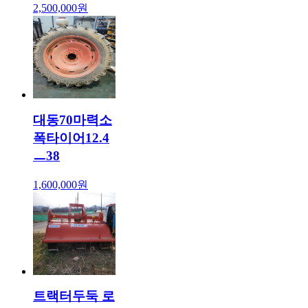
2,500,000원
대동70마력소
폭타이어12.4
ㅡ38
1,600,000원
트랙터두둑 로