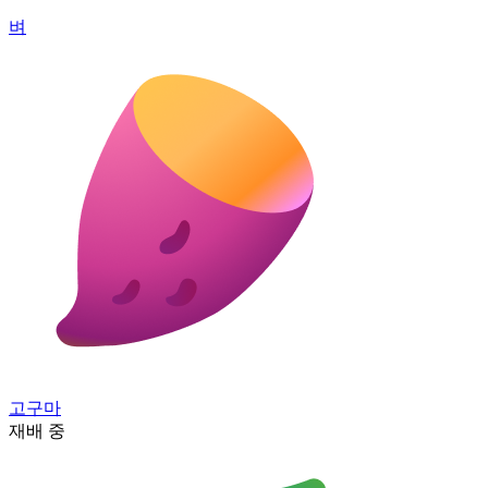
벼
고구마
재배 중