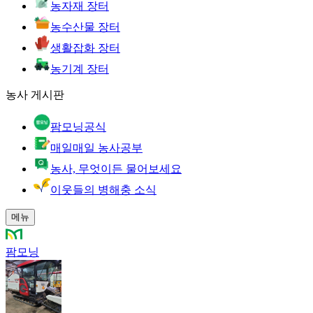
농자재 장터
농수산물 장터
생활잡화 장터
농기계 장터
농사 게시판
팜모닝공식
매일매일 농사공부
농사, 무엇이든 물어보세요
이웃들의 병해충 소식
메뉴
팜모닝