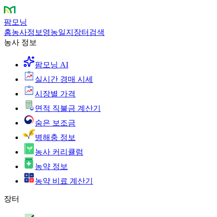
팜모닝
홈
농사정보
영농일지
장터
검색
농사 정보
팜모닝 AI
실시간 경매 시세
시장별 가격
면적 직불금 계산기
숨은 보조금
병해충 정보
농사 커리큘럼
농약 정보
농약 비료 계산기
장터