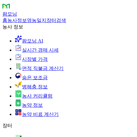
팜모닝
홈
농사정보
영농일지
장터
검색
농사 정보
팜모닝 AI
실시간 경매 시세
시장별 가격
면적 직불금 계산기
숨은 보조금
병해충 정보
농사 커리큘럼
농약 정보
농약 비료 계산기
장터