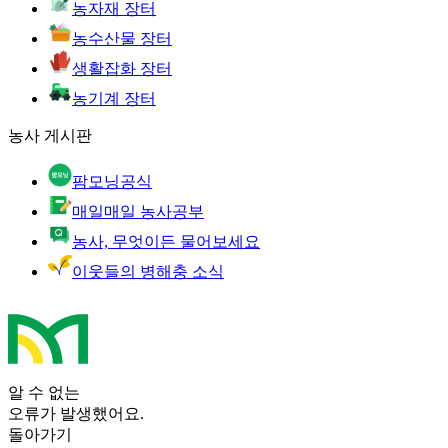
농자재 장터
농수산물 장터
생활잡화 장터
농기계 장터
농사 게시판
팜모닝공식
매일매일 농사공부
농사, 무엇이든 물어보세요
이웃들의 병해충 소식
알 수 없는
오류가 발생했어요.
돌아가기