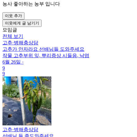
농사 좋아하는 농부 입니다
이웃 추가
이웃에게 글 남기기
모임글
전체 보기
고추
·
병해충상담
고추가 안자라요 선배님들 도와주세요
작물
고추
부위
잎, 뿌리
증상
시들음, 낙엽
6월 26일
·
9
9
고추
·
병해충상담
선배님 들 좀도와주세요