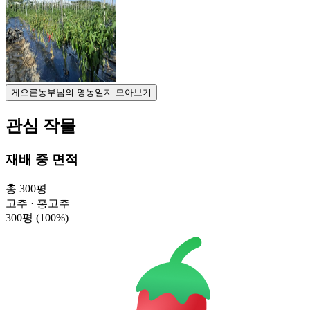
게으른농부님의 영농일지 모아보기
관심 작물
재배 중 면적
총 300평
고추 · 홍고추
300평
(100%)