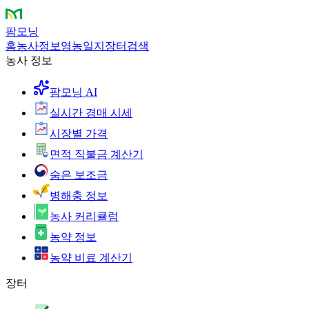
팜모닝
홈
농사정보
영농일지
장터
검색
농사 정보
팜모닝 AI
실시간 경매 시세
시장별 가격
면적 직불금 계산기
숨은 보조금
병해충 정보
농사 커리큘럼
농약 정보
농약 비료 계산기
장터