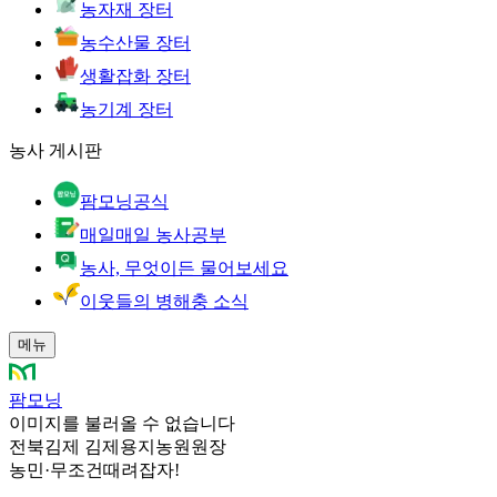
농자재 장터
농수산물 장터
생활잡화 장터
농기계 장터
농사 게시판
팜모닝공식
매일매일 농사공부
농사, 무엇이든 물어보세요
이웃들의 병해충 소식
메뉴
팜모닝
이미지를 불러올 수 없습니다
전북김제 김제용지농원원장
농민
·
무조건때려잡자!