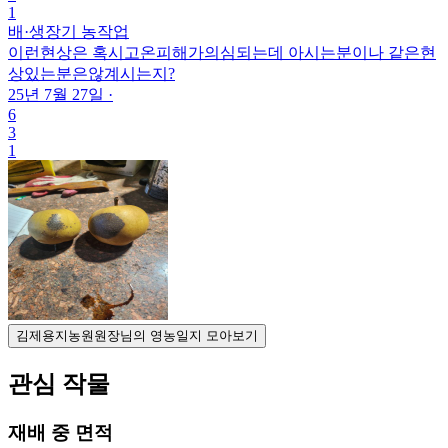
1
배
·
생장기 농작업
이런현상은 혹시고온피해가의심되는데 아시는분이나 같은현
상있는분은않계시는지?
25년 7월 27일
·
6
3
1
김제용지농원원장님의 영농일지 모아보기
관심 작물
재배 중 면적