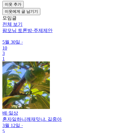
이웃 추가
이웃에게 글 남기기
모임글
전체 보기
팜모닝 토론방
·
주제제안
5월 30일
·
10
3
1
배
·
일상
혼자일하니깨재밋냐. 길중아
3월 12일
·
5