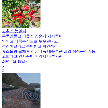
고추
·
영농일지
두둑만들고 이웃집 경운기 키시동이
안되고 배꼽부식으로 누수된다고
점검해달라고 부탁받고 확인점검
휴즈불량 교체후 정상작동 배꼽부품 삽입 정상운전가능
고맙다고 인사꾸벅 저역시 바쁜사람...
24년 4월 18일
·
5
2