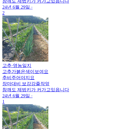
참깨도 제법키가 커가고있읍니다
24년 6월 29일
·
2
고추
·
영농일지
고추가붉은색이보여요
추비주어야지요
장마대비 보강강줄작엎
참깨도 제법키가 커가고있읍니다
24년 6월 29일
·
1