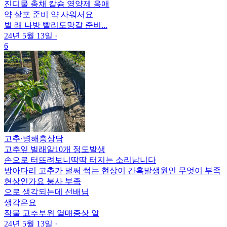
진디물 총채 칼슘 영양제 응애
약 살포 준비 약 사워서요
벌 래 나방 빨리도망갈 준비...
24년 5월 13일
·
6
고추
·
병해충상담
고추잎 벌래알10개 정도발생
손으로 터뜨려보니딱딱 터지는 소리남니다
방아다리 고추가 벌써 썩는 현상이 간혹발생원인 무엇이 부족
현상인가요 붕사 부족
으로 생각되는데 선배님
생각은요
작물
고추
부위
열매
증상
알
24년 5월 13일
·