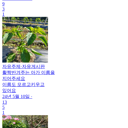
9
3
1
자유주제
·
자유게시판
활짝반겨주는 아가 이름을
지어주세요
이름도 모르고키우고
있어요
24년 5월 10일
·
13
5
1