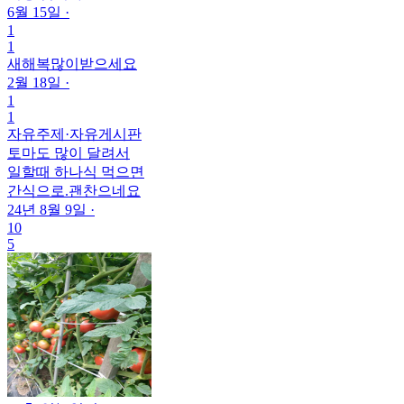
6월 15일
·
1
1
새해복많이받으세요
2월 18일
·
1
1
자유주제
·
자유게시판
토마도 많이 달려서
일할때 하나식 먹으면
간식으로.괜찬으네요
24년 8월 9일
·
10
5