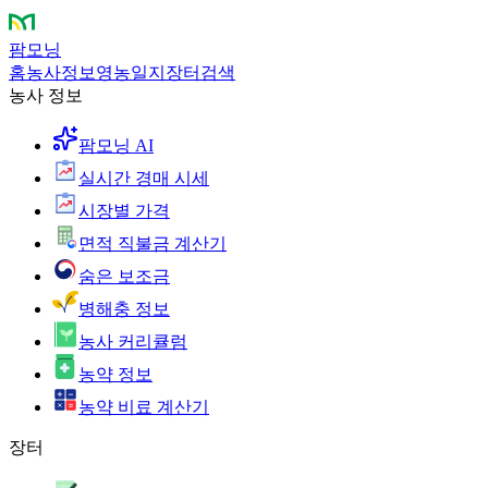
팜모닝
홈
농사정보
영농일지
장터
검색
농사 정보
팜모닝 AI
실시간 경매 시세
시장별 가격
면적 직불금 계산기
숨은 보조금
병해충 정보
농사 커리큘럼
농약 정보
농약 비료 계산기
장터