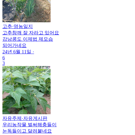
고추
·
영농일지
고추참깨 잘 자라고 있어요
강낭콩도 이제법 제모습
되어가네요
24년 6월 11일
·
6
3
자유주제
·
자유게시판
우리농작물 벌써해충들이
눈독들이고 달려붙네요