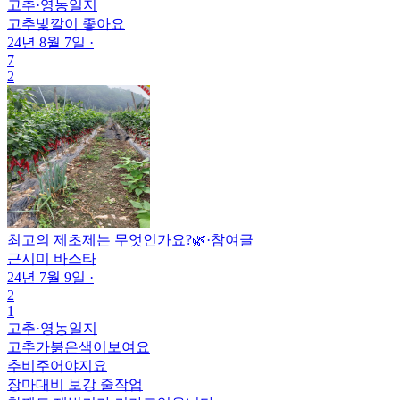
고추
·
영농일지
고추빛깔이 좋아요
24년 8월 7일
·
7
2
최고의 제초제는 무엇인가요?🌿
·
참여글
근시미 바스타
24년 7월 9일
·
2
1
고추
·
영농일지
고추가붉은색이보여요
추비주어야지요
장마대비 보강 줄작업