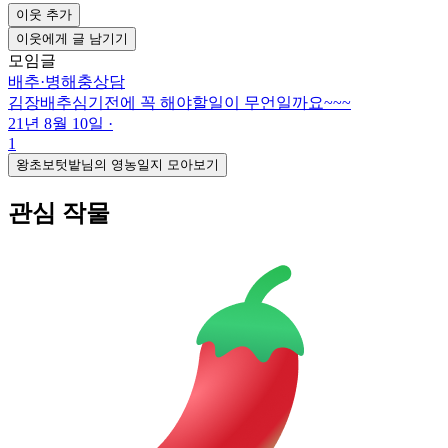
이웃 추가
이웃에게 글 남기기
모임글
배추
·
병해충상담
김장배추심기전에 꼭 해야할일이 무언일까요~~~
21년 8월 10일
·
1
왕초보텃밭님의 영농일지 모아보기
관심 작물