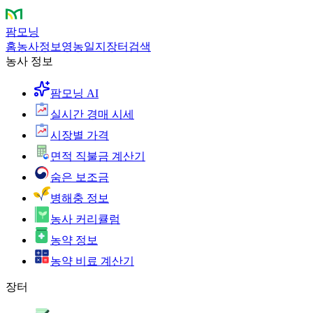
팜모닝
홈
농사정보
영농일지
장터
검색
농사 정보
팜모닝 AI
실시간 경매 시세
시장별 가격
면적 직불금 계산기
숨은 보조금
병해충 정보
농사 커리큘럼
농약 정보
농약 비료 계산기
장터