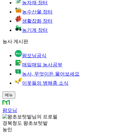
농자재 장터
농수산물 장터
생활잡화 장터
농기계 장터
농사 게시판
팜모닝공식
매일매일 농사공부
농사, 무엇이든 물어보세요
이웃들의 병해충 소식
메뉴
팜모닝
경북청도 왕초보텃밭
농민