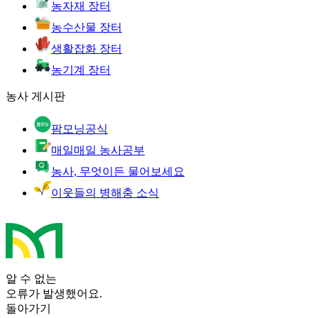
농자재 장터
농수산물 장터
생활잡화 장터
농기계 장터
농사 게시판
팜모닝공식
매일매일 농사공부
농사, 무엇이든 물어보세요
이웃들의 병해충 소식
알 수 없는
오류가 발생했어요.
돌아가기