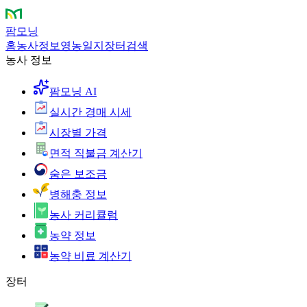
팜모닝
홈
농사정보
영농일지
장터
검색
농사 정보
팜모닝 AI
실시간 경매 시세
시장별 가격
면적 직불금 계산기
숨은 보조금
병해충 정보
농사 커리큘럼
농약 정보
농약 비료 계산기
장터